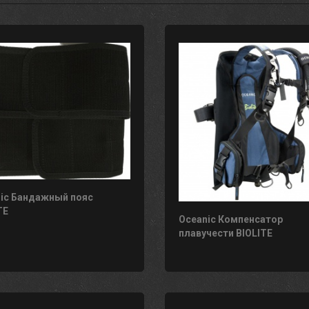
ic Бандажный пояс
TE
Oceanic Компенсатор
плавучести BIOLITE