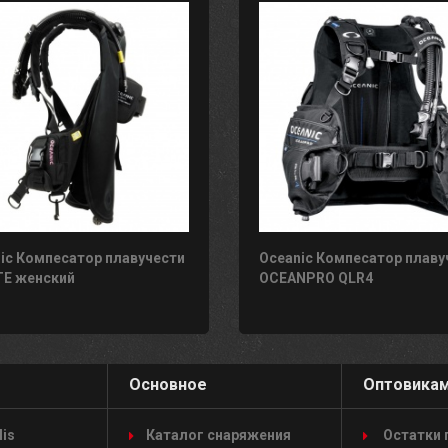
ic Компесатор плавучести
Oceanic Компесатор плаву
TE женский
OCEANPRO QLR4
Основное
Оптовика
lis
Каталог снаряжения
Остатки 