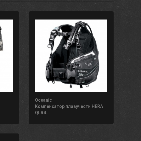
Oceanic
Компенсатор плавучести HERA
QLR4...