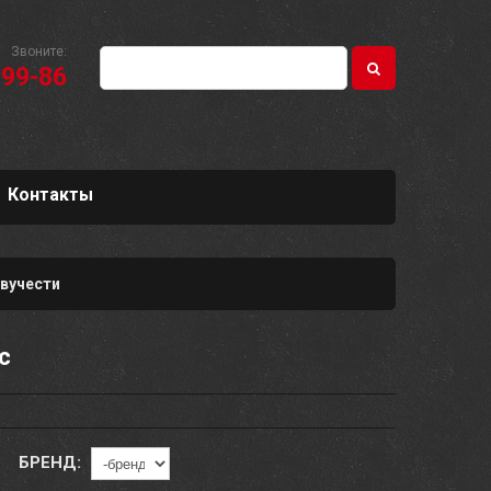
Звоните:
-99-86
Контакты
вучести
c
БРЕНД: